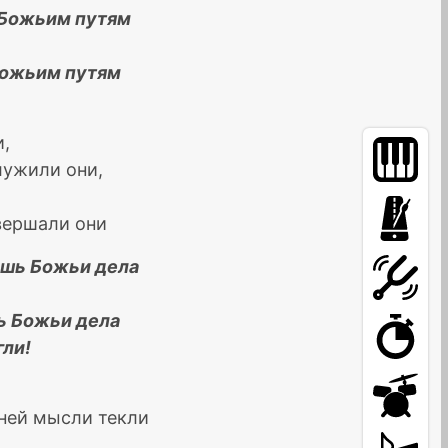
 Божьим путям
Божьим путям
и,
лужили они,
свершали они
ишь Божьи дела
ь Божьи дела
гли!
 ней мысли текли