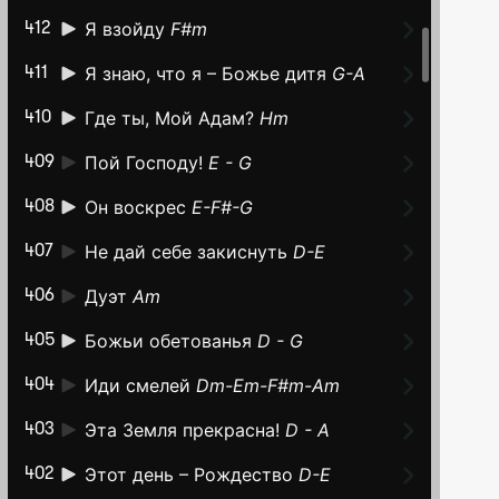
Я взойду
F#m
412
Я знаю, что я – Божье дитя
G-A
411
Где ты, Мой Адам?
Hm
410
Пой Господу!
E - G
409
Он воскрес
E-F#-G
408
Не дай себе закиснуть
D-E
407
Дуэт
Am
406
Божьи обетованья
D - G
405
Иди смелей
Dm-Em-F#m-Am
404
Эта Земля прекрасна!
D - A
403
Этот день – Рождество
D-E
402