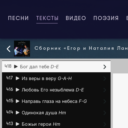
Несем друг друга на руках
Em-
422
F#m
ПЕСНИ
ТЕКСТЫ
(CURRENT)
ВИДЕО
ПОЭЗИЯ
Сей в дух
Em-F#m-Am
421
Я всегда буду с тобой
C#m-Dm-
420
Em
Сборник «Егор и Наталия Ла
Боже, достоин Ты!
E-G (GAC)
419
Бог дал тебе
D-E
418
Из веры в веру
G-A-H
417
Любовь Его незыблема
D-E
416
Направь глаза на небеса
F-G
415
Одинокая душа
Hm
414
Божьи герои
Hm
413