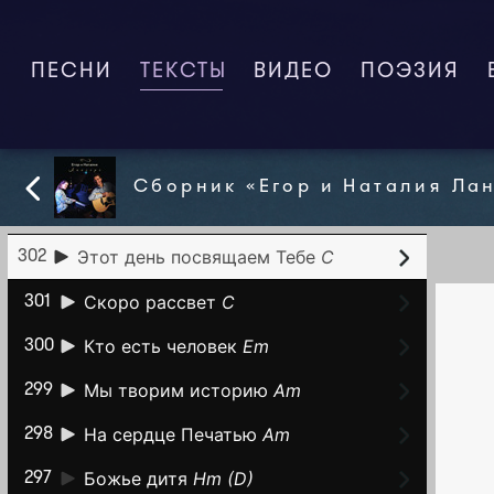
Странники этой земли
Am
307
Побежали мы с тобой!
D
306
ПЕСНИ
ТЕКСТЫ
(CURRENT)
ВИДЕО
ПОЭЗИЯ
Дикий речной мустанг
Am
305
Господь, мы всем обязаны Тебе
304
C
Сборник «Егор и Наталия Ла
Я буду жить по Слову Твоему
D
303
Этот день посвящаем Тебе
C
302
Скоро рассвет
C
301
Кто есть человек
Em
300
Мы творим историю
Am
299
На сердце Печатью
Am
298
Божье дитя
Hm (D)
297