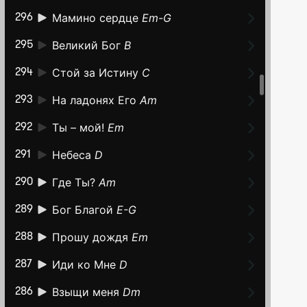
Мамино сердце
Em-G
296
Великий Бог
B
295
Стой за Истину
C
294
На ладонях Его
Am
293
Ты – мой!
Em
292
Небеса
D
291
Где Ты?
Am
290
Бог Благой
E-G
289
Прошу дождя
Em
288
Иди ко Мне
D
287
Взыщи меня
Dm
286