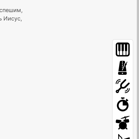
спешим,
ь Иисус,