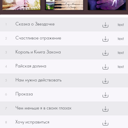
Сказка о Звездочке
text
1
Счастливое отражение
text
2
Король и Книга Закона
text
3
Райская долина
text
4
Нам нужно действовать
5
Проказа
6
Чем меньше я в своих глазах
7
Хочу исправиться
8