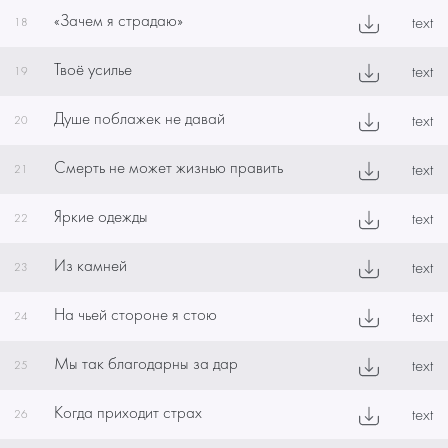
«Зачем я страдаю»
text
18
Твоё усилье
text
19
Душе поблажек не давай
text
20
Смерть не может жизнью править
text
21
Яркие одежды
text
22
Из камней
text
23
На чьей стороне я стою
text
24
Мы так благодарны за дар
text
25
Когда приходит страх
text
26