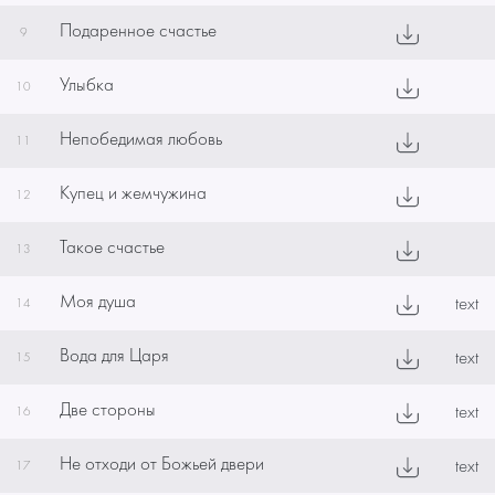
Подаренное счастье
9
Улыбка
10
Непобедимая любовь
11
Купец и жемчужина
12
Такое счастье
13
Моя душа
text
14
Вода для Царя
text
15
Две стороны
text
16
Не отходи от Божьей двери
text
17