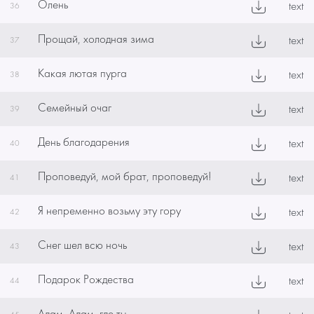
Олень
text
36
Прощай, холодная зима
text
37
Какая лютая пурга
text
38
Семейный очаг
text
39
День благодарения
text
40
Проповедуй, мой брат, проповедуй!
text
41
Я непременно возьму эту гору
text
42
Снег шел всю ночь
text
43
Подарок Рождества
text
44