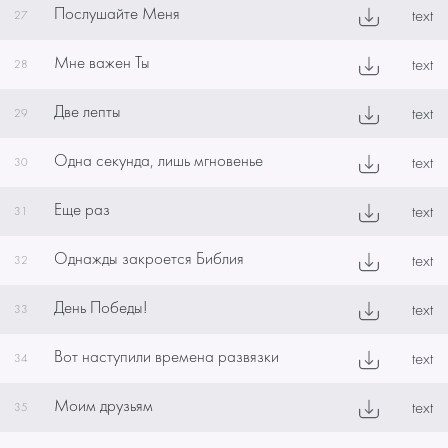
Послушайте Меня
text
27
Мне важен Ты
text
28
Две лепты
text
29
Одна секунда, лишь мгновенье
text
30
Еще раз
text
31
Однажды закроется Библия
text
32
День Победы!
text
33
Вот наступили времена развязки
text
34
Моим друзьям
text
35