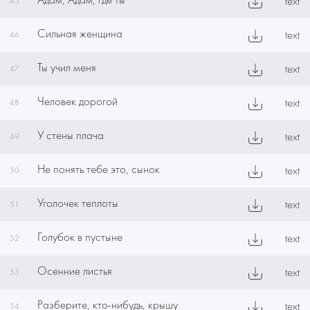
Адам, Адам, где ты
text
45
Сильная женщина
text
46
Ты учил меня
text
47
Человек дорогой
text
48
У стены плача
text
49
Не понять тебе это, сынок
text
50
Уголочек теплоты
text
51
Голубок в пустыне
text
52
Осенние листья
text
53
Разберите, кто-нибудь, крышу
text
54