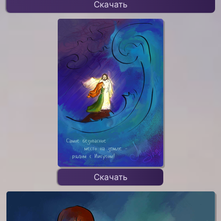
Скачать
Скачать