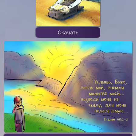
Скачать