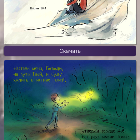
Скачать