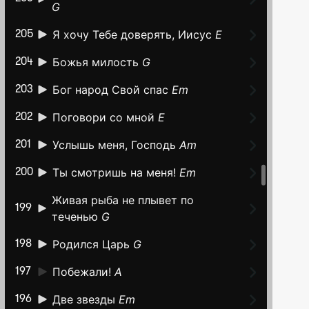
G
Я хочу Тебе доверять, Иисус
E
205
Божья милость
G
204
Бог народ Свой спас
Em
203
Поговори со мной
E
202
Услышь меня, Господь
Am
201
Ты смотришь на меня!
Em
200
Живая рыба не плывет по
199
теченью
G
Родился Царь
G
198
Побежали!
A
197
Две звезды
Em
196