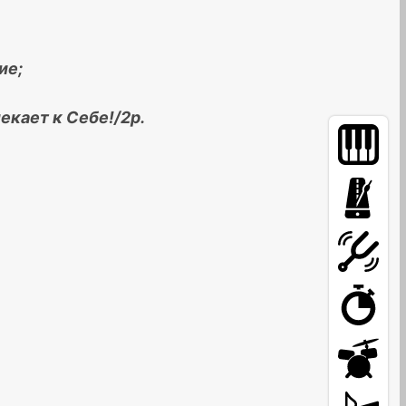
ие;
екает к Себе!/2р.