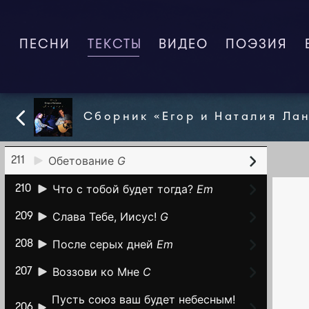
Никогда не сдавайся!
Em
216
Потому что Бог любит тебя!
G
215
ПЕСНИ
ТЕКСТЫ
(CURRENT)
ВИДЕО
ПОЭЗИЯ
Сердце мое – со святыми
214
Твоими
Am
Напиши Свое Слово
Em
213
Сборник «Егор и Наталия Ла
Будь возвеличен!
E
212
Обетование
G
211
Что с тобой будет тогда?
Em
210
Слава Тебе, Иисус!
G
209
После серых дней
Em
208
Воззови ко Мне
C
207
Пусть союз ваш будет небесным!
206