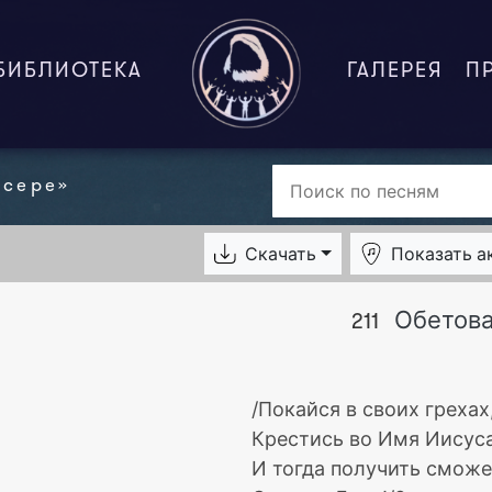
БИБЛИОТЕКА
ГАЛЕРЕЯ
П
нсере»
Скачать
Показать
а
Обетов
211
/Покайся в своих грехах
Крестись во Имя Иисуса
И тогда получить сможе