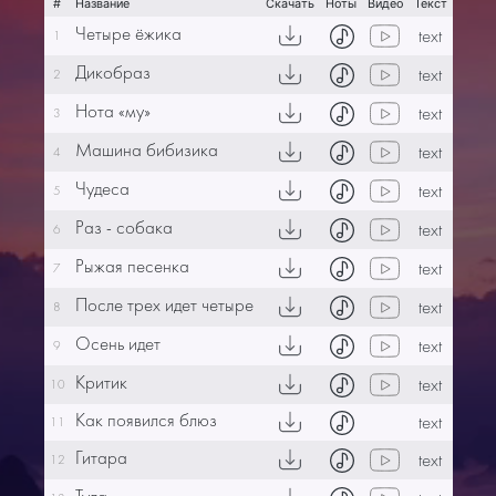
#
Название
Скачать
Ноты
Видео
Текст
Четыре ёжика
text
1
Дикобраз
text
2
Нота «му»
text
3
Машина бибизика
text
4
Чудеса
text
5
Раз - собака
text
6
Рыжая песенка
text
7
После трех идет четыре
text
8
Осень идет
text
9
Критик
text
10
Как появился блюз
text
11
Гитара
text
12