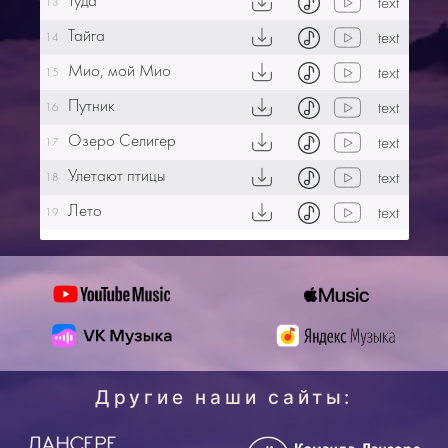
Туда
text
13
Тайга
text
14
Мио, мой Мио
text
15
Путник
text
16
Озеро Селигер
text
17
Улетают птицы
text
18
Лето
text
19
Другие наши сайты: