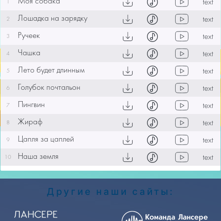
Моя собака
text
1
Лошадка на зарядку
text
2
Ручеек
text
3
Чашка
text
4
Лето будет длинным
text
5
Голубок почтальон
text
6
Пингвин
text
7
Жираф
text
8
Цапля за цаплей
text
9
Наша земля
text
10
Другие наши сайты: